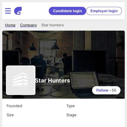
Candidate login
Employer login
Home
Company
Star Hunters
Star Hunters
Follow
•
50
Founded
Type
Size
Stage