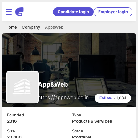
Candidate login
Employer login
Home
Company
App&Web
App&Web
https://appnweb.co.in
Follow
•
1,084
Founded
Type
2016
Products & Services
Size
Stage
20-100
Profitable