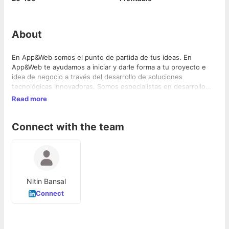
About
En App&Web somos el punto de partida de tus ideas. En
App&Web te ayudamos a iniciar y darle forma a tu proyecto e
idea de negocio a través del desarrollo de soluciones
tecnológicas innovadoras. Somos especialistas en desarrollo
web a medida, desarrollo...
Read more
Connect with the team
Nitin Bansal
Connect